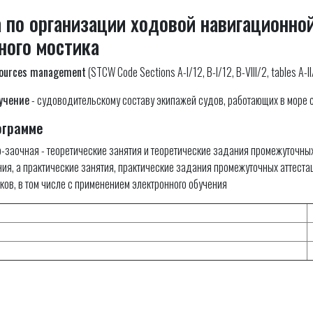
 по организации ходовой навигационно
ного мостика
sources management
(STCW Code Sections A-I/12, B-I/12, B-VIII/2, tables A-II/
учение
- судоводительскому составу экипажей судов, работающих в море 
ограмме
-заочная - теоретические занятия и теоретические задания промежуточны
ния, а практические занятия, практические задания промежуточных аттест
ков, в том числе с применением электронного обучения